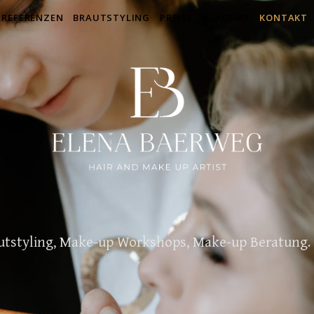
REFERENZEN
BRAUTSTYLING
PREISE
ACADEMY
KONTAKT
autstyling, Make-up Workshops, Make-up Beratung