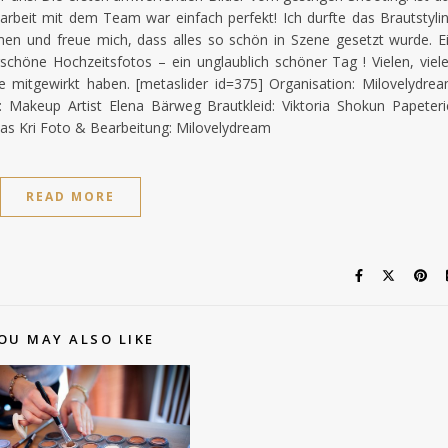
rbeit mit dem Team war einfach perfekt! Ich durfte das Brautstyli
n und freue mich, dass alles so schön in Szene gesetzt wurde. E
schöne Hochzeitsfotos – ein unglaublich schöner Tag ! Vielen, viel
e mitgewirkt haben. [metaslider id=375] Organisation: Milovelydre
akeup Artist Elena Bärweg Brautkleid: Viktoria Shokun Papeteri
s Kri Foto & Bearbeitung: Milovelydream
READ MORE
OU MAY ALSO LIKE